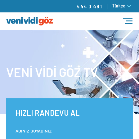
Türkçe
444 0 481
TEDAVİLER
DOKTORLARIMIZ
VENİ VİDİ GÖZ TV
MERKEZLERİMİZ
RANDEVU
BLOG
HIZLI RANDEVU AL
İLETİŞİM
ADINIZ SOYADINIZ