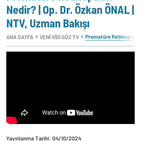
Nedir? | Op. Dr. Özkan ÖNAL |
NTV, Uzman Bakışı
Prematüre Retinopatisi 
ANA SAYFA
VENİ VİDİ GÖZ TV
Yayınlanma Tarihi: 04/10/2024