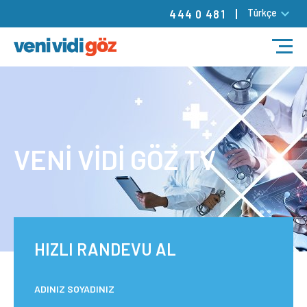
Türkçe
444 0 481
TEDAVİLER
DOKTORLARIMIZ
VENİ VİDİ GÖZ TV
MERKEZLERİMİZ
RANDEVU
BLOG
HIZLI RANDEVU AL
İLETİŞİM
ADINIZ SOYADINIZ