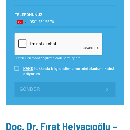
TELEFONUNUZ
Lütfen "Ben robot değilim" olarak işaretleyiniz.
KVKK
hakkında bilgilendirme metnini okudum, kabul
ediyorum.
GÖNDER
Doç. Dr. Fırat Helvacıoğlu –