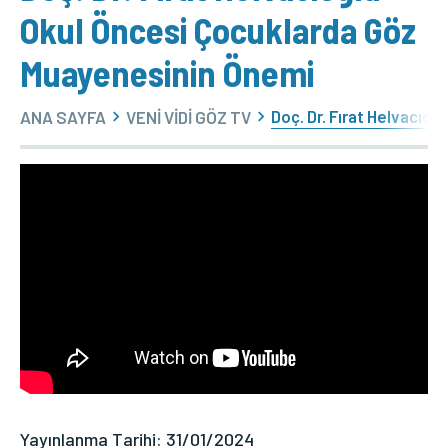
Okul Öncesi Çocuklarda Göz
Muayenesinin Önemi
Doç. Dr. Fırat Helvacıo
ANA SAYFA
VENİ VİDİ GÖZ TV
Yayınlanma Tarihi: 31/01/2024